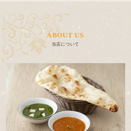
ABOUT US
当店について