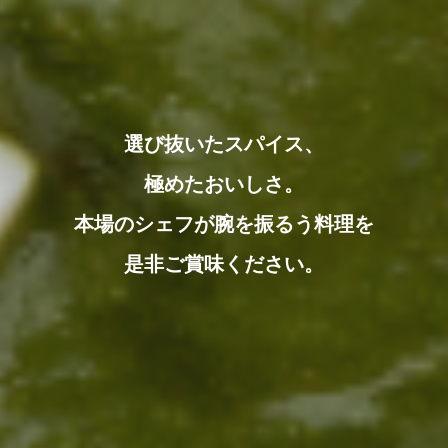
選び抜いたスパイス、
極めたおいしさ。
本場のシェフが腕を振るう料理を
是非ご賞味ください。